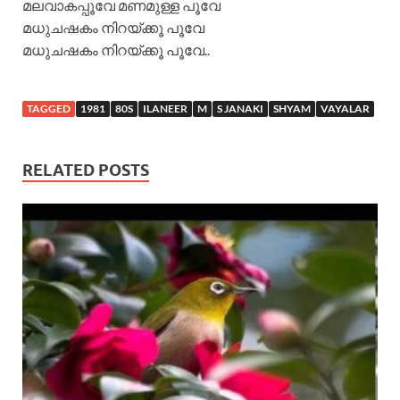
മലവാകപ്പൂവേ മണമുള്ള പൂവേ
മധുചഷകം നിറയ്ക്കൂ പൂവേ
മധുചഷകം നിറയ്ക്കൂ പൂവേ..
TAGGED
1981
80S
ILANEER
M
S JANAKI
SHYAM
VAYALAR
RELATED POSTS