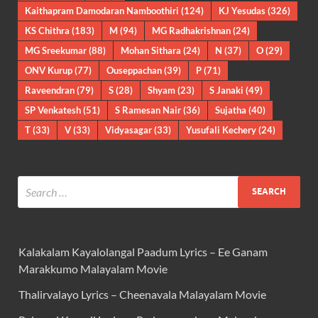
Kaithapram Damodaran Namboothiri
(124)
KJ Yesudas
(326)
KS Chithra
(183)
M
(94)
MG Radhakrishnan
(24)
MG Sreekumar
(88)
Mohan Sithara
(24)
N
(37)
O
(29)
ONV Kurup
(77)
Ouseppachan
(39)
P
(71)
Raveendran
(79)
S
(28)
Shyam
(23)
S Janaki
(49)
SP Venkatesh
(51)
S Ramesan Nair
(36)
Sujatha
(40)
T
(33)
V
(33)
Vidyasagar
(33)
Yusufali Kechery
(24)
Kalakalam Kayalolangal Paadum Lyrics – Ee Ganam
Marakkumo Malayalam Movie
Thalirvalayo Lyrics – Cheenavala Malayalam Movie