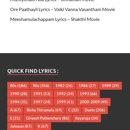
Ore Paathayil Lyrics – Vaiki Vanna Vasantham Movie
Meeshamulachappam Lyrics – Shakthi Movie
QUICK FIND LYRICS :
80s
(186)
90s
(356)
1982
(26)
1986
(27)
1989
(29)
1990
(28)
1991
(53)
1992
(34)
1993
(66)
1994
(31)
1997
(24)
1999
(61)
2000-2009
(49)
A
(67)
Bichu Thirumala
(69)
C
(32)
Duets
(206)
E
(31)
Gireesh Puthenchery
(86)
Ilayaraja
(34)
Johnson
(87)
K
(67)