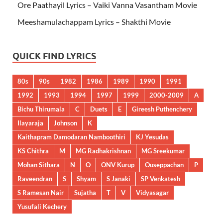
Ore Paathayil Lyrics – Vaiki Vanna Vasantham Movie
Meeshamulachappam Lyrics – Shakthi Movie
QUICK FIND LYRICS
80s
90s
1982
1986
1989
1990
1991
1992
1993
1994
1997
1999
2000-2009
A
Bichu Thirumala
C
Duets
E
Gireesh Puthenchery
Ilayaraja
Johnson
K
Kaithapram Damodaran Namboothiri
KJ Yesudas
KS Chithra
M
MG Radhakrishnan
MG Sreekumar
Mohan Sithara
N
O
ONV Kurup
Ouseppachan
P
Raveendran
S
Shyam
S Janaki
SP Venkatesh
S Ramesan Nair
Sujatha
T
V
Vidyasagar
Yusufali Kechery