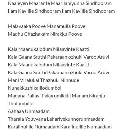
Naaleyen Maarante Maarilaniyunna Sindhooram
Ilam Kavilile Sindhooram Ilam Kavilile Sindhooram
Malavaaka Poove Manamulla Poove
Madhu Chazhakam Nirakku Poove
Kala Maanukalodum Nilaavinte Kaattil
Kala Gaana Sruthi Pakaraan ozhuki Varoo Aruvi
Kala Maanukalodum Nilaavinte Kaattil
Kala Gaana Sruthi Pakaraan ozhuki Varoo Aruvi
Mani Viralukal Thazhuki Ninnude
Nunakkuzhikalilodumbol
Madana Pallavi Pakarumikkili Manam Niranju
Thulumbille
Aahaaa Unmaadam
Tharala Youvvana Lahariyekunnorunmaadam
Karalinullile Numaadam Karalinullile Numaadam