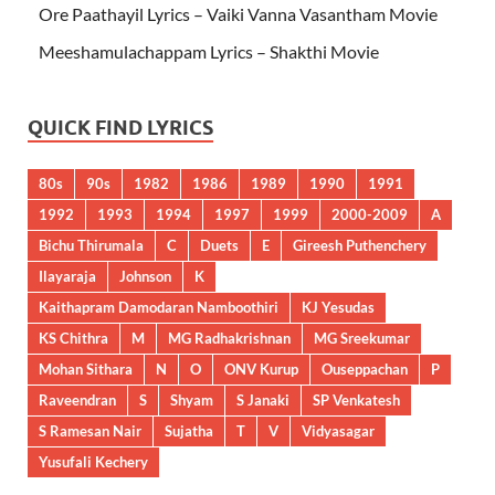
Ore Paathayil Lyrics – Vaiki Vanna Vasantham Movie
Meeshamulachappam Lyrics – Shakthi Movie
QUICK FIND LYRICS
80s
90s
1982
1986
1989
1990
1991
1992
1993
1994
1997
1999
2000-2009
A
Bichu Thirumala
C
Duets
E
Gireesh Puthenchery
Ilayaraja
Johnson
K
Kaithapram Damodaran Namboothiri
KJ Yesudas
KS Chithra
M
MG Radhakrishnan
MG Sreekumar
Mohan Sithara
N
O
ONV Kurup
Ouseppachan
P
Raveendran
S
Shyam
S Janaki
SP Venkatesh
S Ramesan Nair
Sujatha
T
V
Vidyasagar
Yusufali Kechery