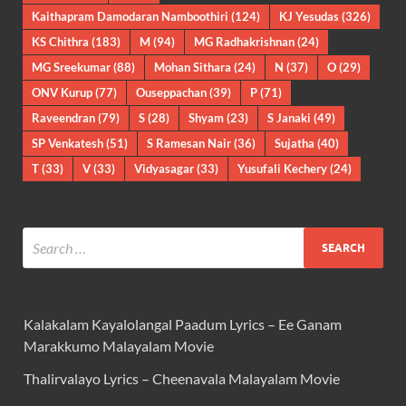
Kaithapram Damodaran Namboothiri
(124)
KJ Yesudas
(326)
KS Chithra
(183)
M
(94)
MG Radhakrishnan
(24)
MG Sreekumar
(88)
Mohan Sithara
(24)
N
(37)
O
(29)
ONV Kurup
(77)
Ouseppachan
(39)
P
(71)
Raveendran
(79)
S
(28)
Shyam
(23)
S Janaki
(49)
SP Venkatesh
(51)
S Ramesan Nair
(36)
Sujatha
(40)
T
(33)
V
(33)
Vidyasagar
(33)
Yusufali Kechery
(24)
Kalakalam Kayalolangal Paadum Lyrics – Ee Ganam
Marakkumo Malayalam Movie
Thalirvalayo Lyrics – Cheenavala Malayalam Movie