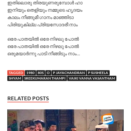
ഇതിലൊരു തിരയുണരുമ്പോൾ ഹാ
ഇനിയും തെളിയും നമ്മുടെ ഹൃദയം
കാലം നീങ്ങുമീ ഗാനം മാഞ്ഞിടാ
പിരിയുകില്ല പ്രിയസോദരീ നാം
ഒരേ പാതയിൽ ഒരേ നിഴലു പോൽ
ഒരേ പാതയിൽ ഒരേ നിഴലു പോൽ
ഒരുമയാർന്നു പാടി നീങ്ങിടും നാം…
TAGGED
1980
80S
O
P JAYACHANDRAN
P SUSHEELA
SHYAM
SREEKUMARAN THAMPI
VAIKI VANNA VASANTHAM
RELATED POSTS