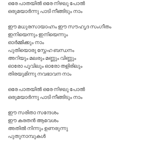
ഒരേ പാതയിൽ ഒരേ നിഴലു പോൽ
ഒരുമയാർന്നു പാടി നീങ്ങിടും നാം
ഈ മധുരസായാഹ്നം ഈ സൗഹൃദ സംഗീതം
ഇനിയെന്നും ഇനിയെന്നും
ഓർമ്മിക്കും നാം
പുതിയൊരു സ്നേഹ ബന്ധനം
അറിയും മലരും മണ്ണും വിണ്ണും
ഓരോ പൂവിലും ഓരോ തളിരിലും
തിരയുമിന്നു നവഭാവന നാം
ഒരേ പാതയിൽ ഒരേ നിഴലു പോൽ
ഒരുമയാർന്നു പാടി നീങ്ങിടും നാം
ഈ സരിതാ സന്ദേശം
ഈ കരതൻ ആവേശം
അതിൽ നിന്നും ഉണരുന്നു
പുതുനാമ്പുകൾ