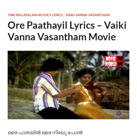
1980 MALAYALAM MOVIES LYRICS
/
VAIKI VANNA VASANTHAM
Ore Paathayil Lyrics – Vaiki
Vanna Vasantham Movie
ഒരേ പാതയിൽ ഒരേ നിഴലു പോൽ