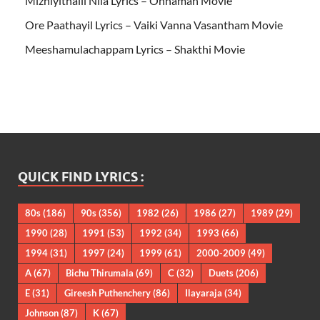
Mizhiyithalil Nila Lyrics – Onnaman Movie
Ore Paathayil Lyrics – Vaiki Vanna Vasantham Movie
Meeshamulachappam Lyrics – Shakthi Movie
QUICK FIND LYRICS :
80s
(186)
90s
(356)
1982
(26)
1986
(27)
1989
(29)
1990
(28)
1991
(53)
1992
(34)
1993
(66)
1994
(31)
1997
(24)
1999
(61)
2000-2009
(49)
A
(67)
Bichu Thirumala
(69)
C
(32)
Duets
(206)
E
(31)
Gireesh Puthenchery
(86)
Ilayaraja
(34)
Johnson
(87)
K
(67)