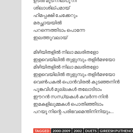
ഉടൽ മൂടി നില്പൂ നീ
ശിലാശില്പമായ്
ഹിമപ്പക്ഷി ചേക്കേറും
മരച്ഛായയിൽ
പറന്നെത്തിടാം പൊന്നേ
ഇലത്തൂവലായ്
മിഴിയിതളിൽ നിലാ മലരിതളോ
ഇളവെയിലിൽ തുളുമ്പും തളിർമഴയോ
മിഴിയിതളിൽ നിലാ മലരിതളോ
ഇളവെയിലിൽ തുളുമ്പും തളിർമഴയോ
വെൺപകൽ പൊൻവിരൽ കുടഞ്ഞനിൻ
പൂങ്കവിൾ മുല്ലകൾ തലോടിടാം
ഈറൻ സന്ധ്യകൾ കവർന്ന നിൻ
ഇമകളിലുമ്മകൾ പൊതിഞ്ഞിടാം
പറയൂ നിന്റെ പരിഭവമെന്തിനിനിയും…
TAGGED
2000-2009
2002
DUETS
GIREESH PUTHENC