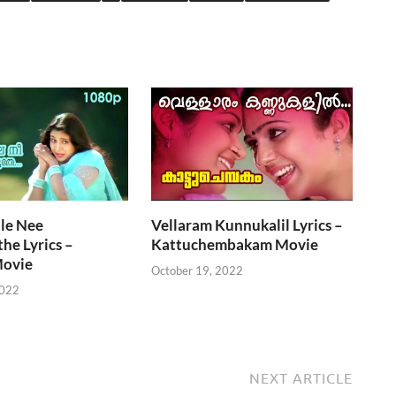
le Nee
Vellaram Kunnukalil Lyrics –
he Lyrics –
Kattuchembakam Movie
ovie
October 19, 2022
2022
NEXT ARTICLE