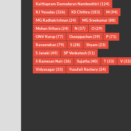
Kaithapram Damodaran Namboothiri
(124)
KJ Yesudas
(326)
KS Chithra
(183)
M
(94)
MG Radhakrishnan
(24)
MG Sreekumar
(88)
Mohan Sithara
(24)
N
(37)
O
(29)
ONV Kurup
(77)
Ouseppachan
(39)
P
(71)
Raveendran
(79)
S
(28)
Shyam
(23)
S Janaki
(49)
SP Venkatesh
(51)
S Ramesan Nair
(36)
Sujatha
(40)
T
(33)
V
(33)
Vidyasagar
(33)
Yusufali Kechery
(24)