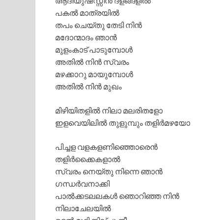
ആദിയുഷസ്സിൻ ദളങ്ങളിൽ
പകൽ മാത്രയിൽ
തപം ചെയ്തു തേടി നിൻ
മദോന്മാദം ഞാൻ
മുളംകാട് പാടുമ്പോൾ
അതിൽ നിൻ സ്വരം
മഴക്കാറു മായുമ്പോൾ
അതിൽ നിൻ മുഖം
മിഴിയിതളിൽ നിലാ മലരിതളോ
ഇളവെയിലിൽ തുളുമ്പും തളിർമഴയോ
പിച്ചള വളകളണിഞ്ഞൊരെൻ
തളിർക്കൈകളാൽ
സ്വരം നെയ്തു നിന്നെ ഞാൻ
ഗന്ധർവനാക്കി
പാൽക്കടലലകൾ ഞൊറിഞ്ഞ നിൻ
നിലാചേലയിൽ