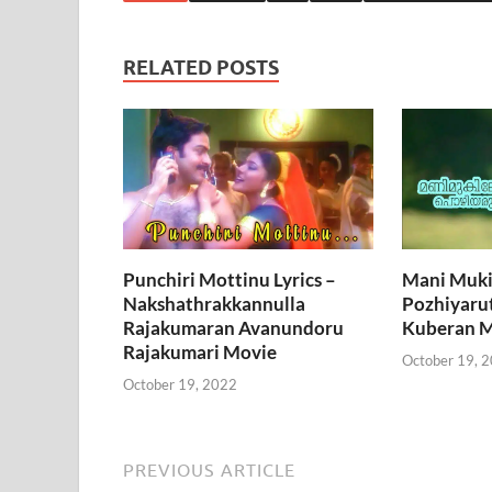
RELATED POSTS
Punchiri Mottinu Lyrics –
Mani Muki
Nakshathrakkannulla
Pozhiyarut
Rajakumaran Avanundoru
Kuberan M
Rajakumari Movie
October 19, 
October 19, 2022
PREVIOUS ARTICLE