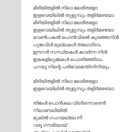
മിഴിയിതളിൽ നിലാ മലരിതളോ
ഇളവെയിലിൽ തുളുമ്പും തളിർമഴയോ
മിഴിയിതളിൽ നിലാ മലരിതളോ
ഇളവെയിലിൽ തുളുമ്പും തളിർമഴയോ
വെൺപകൽ പൊൻവിരൽ കുടഞ്ഞനിൻ
പൂങ്കവിൾ മുല്ലകൾ തലോടിടാം
ഈറൻ സന്ധ്യകൾ കവർന്ന നിൻ
ഇമകളിലുമ്മകൾ പൊതിഞ്ഞിടാം
പറയൂ നിന്റെ പരിഭവമെന്തിനിനിയും
മിഴിയിതളിൽ നിലാ മലരിതളോ
ഇളവെയിലിൽ തുളുമ്പും തളിർമഴയോ
തിങ്കൾ പൊൻകല വിടർന്നൊരെൻ
നിലാമൗലിയിൽ
മുകിൽ ഗംഗയല്ലേ നീ
വരൂ ഗൗരിയായ്