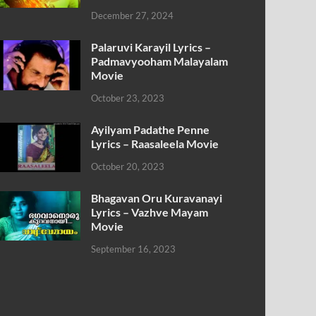
December 27, 2024
Palaruvi Karayil Lyrics –
Padmavyooham Malayalam
Movie
October 23, 2023
Ayilyam Padathe Penne
Lyrics – Raasaleela Movie
October 20, 2023
Bhagavan Oru Kuravanayi
Lyrics – Vazhve Mayam
Movie
September 16, 2023