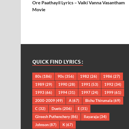
Ore Paathayil Lyrics – Vaiki Vanna Vasantham
Movie
QUICK FIND LYRICS :
80s
(186)
90s
(356)
1982
(26)
1986
(27)
1989
(29)
1990
(28)
1991
(53)
1992
(34)
1993
(66)
1994
(31)
1997
(24)
1999
(61)
2000-2009
(49)
A
(67)
Bichu Thirumala
(69)
C
(32)
Duets
(206)
E
(31)
Gireesh Puthenchery
(86)
Ilayaraja
(34)
Johnson
(87)
K
(67)