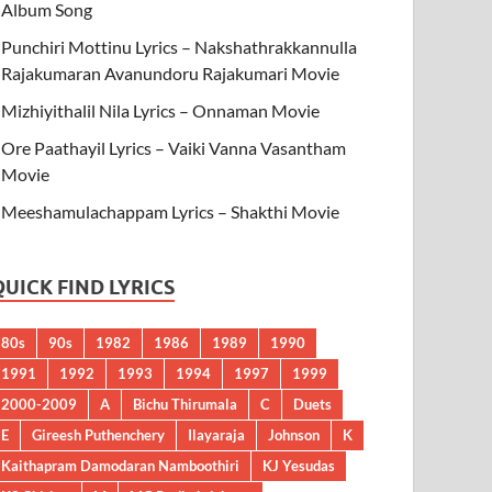
Album Song
Punchiri Mottinu Lyrics – Nakshathrakkannulla
Rajakumaran Avanundoru Rajakumari Movie
Mizhiyithalil Nila Lyrics – Onnaman Movie
Ore Paathayil Lyrics – Vaiki Vanna Vasantham
Movie
Meeshamulachappam Lyrics – Shakthi Movie
QUICK FIND LYRICS
80s
90s
1982
1986
1989
1990
1991
1992
1993
1994
1997
1999
2000-2009
A
Bichu Thirumala
C
Duets
E
Gireesh Puthenchery
Ilayaraja
Johnson
K
Kaithapram Damodaran Namboothiri
KJ Yesudas