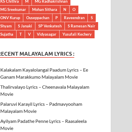
KS Chithra
M
MG Radhakrishnan
MG Sreekumar
Mohan Sithara
N
O
ONV Kurup
Ouseppachan
P
Raveendran
S
Shyam
S Janaki
SP Venkatesh
S Ramesan Nair
Sujatha
T
V
Vidyasagar
Yusufali Kechery
RECENT MALAYALAM LYRICS :
Kalakalam Kayalolangal Paadum Lyrics – Ee
Ganam Marakkumo Malayalam Movie
Thalirvalayo Lyrics – Cheenavala Malayalam
Movie
Palaruvi Karayil Lyrics – Padmavyooham
Malayalam Movie
Ayilyam Padathe Penne Lyrics – Raasaleela
Movie