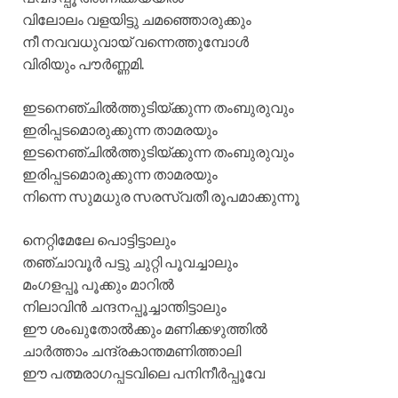
വിലോലം വളയിട്ടു ചമഞ്ഞൊരുക്കും
നീ നവവധുവായ് വന്നെത്തുമ്പോൾ
വിരിയും പൗർണ്ണമി.
ഇടനെഞ്ചിൽത്തുടിയ്ക്കുന്ന തംബുരുവും
ഇരിപ്പടമൊരുക്കുന്ന താമരയും
ഇടനെഞ്ചിൽത്തുടിയ്ക്കുന്ന തംബുരുവും
ഇരിപ്പടമൊരുക്കുന്ന താമരയും
നിന്നെ സുമധുര സരസ്വതീ രൂപമാക്കുന്നൂ
നെറ്റിമേലേ പൊട്ടിട്ടാലും
തഞ്ചാവൂർ പട്ടു ചുറ്റി പൂവച്ചാലും
മംഗളപ്പൂ പൂക്കും മാറിൽ
നിലാവിൻ ചന്ദനപ്പൂച്ചാന്തിട്ടാലും
ഈ ശംഖുതോൽക്കും മണിക്കഴുത്തിൽ
ചാർത്താം ചന്ദ്രകാന്തമണിത്താലി
ഈ പത്മരാഗപ്പടവിലെ പനിനീർപ്പൂവേ