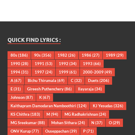
QUICK FIND LYRICS :
80s
(186)
90s
(356)
1982
(26)
1986
(27)
1989
(29)
1990
(28)
1991
(53)
1992
(34)
1993
(66)
1994
(31)
1997
(24)
1999
(61)
2000-2009
(49)
A
(67)
Bichu Thirumala
(69)
C
(32)
Duets
(206)
E
(31)
Gireesh Puthenchery
(86)
Ilayaraja
(34)
Johnson
(87)
K
(67)
Kaithapram Damodaran Namboothiri
(124)
KJ Yesudas
(326)
KS Chithra
(183)
M
(94)
MG Radhakrishnan
(24)
MG Sreekumar
(88)
Mohan Sithara
(24)
N
(37)
O
(29)
ONV Kurup
(77)
Ouseppachan
(39)
P
(71)