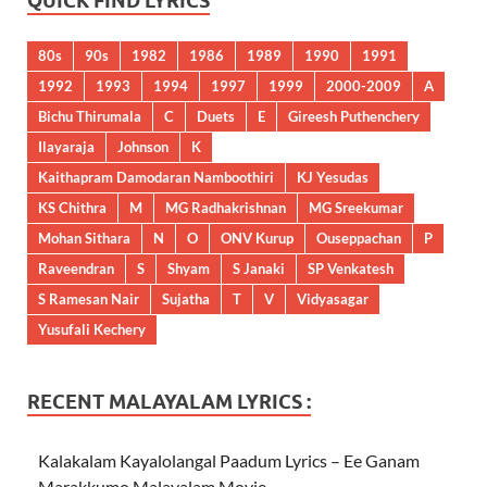
QUICK FIND LYRICS
80s
90s
1982
1986
1989
1990
1991
1992
1993
1994
1997
1999
2000-2009
A
Bichu Thirumala
C
Duets
E
Gireesh Puthenchery
Ilayaraja
Johnson
K
Kaithapram Damodaran Namboothiri
KJ Yesudas
KS Chithra
M
MG Radhakrishnan
MG Sreekumar
Mohan Sithara
N
O
ONV Kurup
Ouseppachan
P
Raveendran
S
Shyam
S Janaki
SP Venkatesh
S Ramesan Nair
Sujatha
T
V
Vidyasagar
Yusufali Kechery
RECENT MALAYALAM LYRICS :
Kalakalam Kayalolangal Paadum Lyrics – Ee Ganam
Marakkumo Malayalam Movie