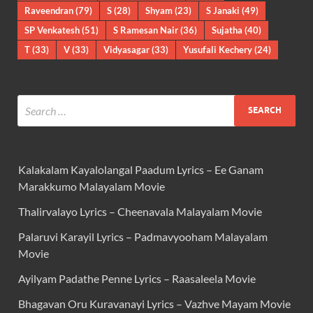
Raveendran
(79)
S
(28)
Shyam
(23)
S Janaki
(49)
SP Venkatesh
(51)
S Ramesan Nair
(36)
Sujatha
(40)
T
(33)
V
(33)
Vidyasagar
(33)
Yusufali Kechery
(24)
Kalakalam Kayalolangal Paadum Lyrics – Ee Ganam
Marakkumo Malayalam Movie
Thalirvalayo Lyrics – Cheenavala Malayalam Movie
Palaruvi Karayil Lyrics – Padmavyooham Malayalam
Movie
Ayilyam Padathe Penne Lyrics – Raasaleela Movie
Bhagavan Oru Kuravanayi Lyrics – Vazhve Mayam Movie