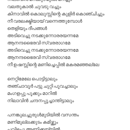
വലതുകാൽ ചുവടു വച്ചും
കിനാവിൽ കൊലുസ്സിന്റെ കുളിർ കൊഞ്ചിച്ചും
നീ വരലക്ഷ്മിയായ് വന്നെത്തുമ്പോൾ
തെളിയും ദീപങ്ങൾ
അടിവെച്ചു നടക്കുന്നോരരയന്നമേ
ആനന്ദഭൈരവി സ്വരരാഗമേ
അടിവെച്ചു നടക്കുന്നോരരയന്നമേ
ആനന്ദഭൈരവി സ്വരരാഗമേ
നീ ഉഷസ്സിന്റെ മണിച്ചെപ്പിൽ മകരമഞ്ഞല്ലേ
നെറ്റിമേലേ പൊട്ടിട്ടാലും
തഞ്ചാവൂർ പട്ടു ചുറ്റി പൂവച്ചാലും
മംഗളപ്പൂ പൂക്കും മാറിൽ
നിലാവിൻ ചന്ദനപ്പൂച്ചാന്തിട്ടാലും
പനങ്കുലച്ചുരുൾമുടിയിൽ വസന്തം
മണിമുല്ലക്കുടം കമിഴ്ത്തും
പവിഴപ്പൂ അണിക്കയ്യിൽ