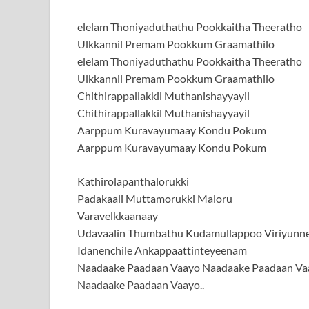
elelam Thoniyaduthathu Pookkaitha Theeratho
Ulkkannil Premam Pookkum Graamathilo
elelam Thoniyaduthathu Pookkaitha Theeratho
Ulkkannil Premam Pookkum Graamathilo
Chithirappallakkil Muthanishayyayil
Chithirappallakkil Muthanishayyayil
Aarppum Kuravayumaay Kondu Pokum
Aarppum Kuravayumaay Kondu Pokum
Kathirolapanthalorukki
Padakaali Muttamorukki Maloru
Varavelkkaanaay
Udavaalin Thumbathu Kudamullappoo Viriyunn
Idanenchile Ankappaattinteyeenam
Naadaake Paadaan Vaayo Naadaake Paadaan Va
Naadaake Paadaan Vaayo..