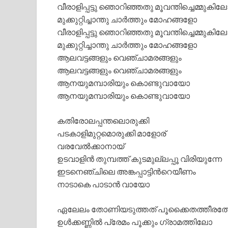
വീരാളിപ്പട്ടു ഞൊറിഞ്ഞതു മൂവന്തിച്ചെമ്മുകില
മുക്കുറ്റിച്ചാന്തു ചാര്‍ത്തും മോഹങ്ങളോ
വീരാളിപ്പട്ടു ഞൊറിഞ്ഞതു മൂവന്തിച്ചെമ്മുകില
മുക്കുറ്റിച്ചാന്തു ചാര്‍ത്തും മോഹങ്ങളോ
ആലവട്ടങ്ങളും വെഞ്ചാമരങ്ങളും
ആലവട്ടങ്ങളും വെഞ്ചാമരങ്ങളും
ആനയുമമ്പാരിയും കൊണ്ടുവായോ
ആനയുമമ്പാരിയും കൊണ്ടുവായോ
കതിരോലപ്പന്തലൊരുക്കി
പടകാളിമുറ്റമൊരുക്കി മാളോര്
വരവേല്‍ക്കാനായ്
ഉടവാളിന്‍ തുമ്പത്ത് കുടമുല്ലപ്പൂ വിരിയുന്നേ
ഇടനെഞ്ചിലെ അങ്കപ്പാട്ടിന്‍റെയീണം
നാടാകെ പാടാന്‍ വായോ
ഏലേലം തോണിയടുത്തത് പൂക്കൈതത്തീരത
ഉള്‍ക്കണ്ണില്‍ പ്രേമം പൂക്കും ഗ്രാമത്തിലോ