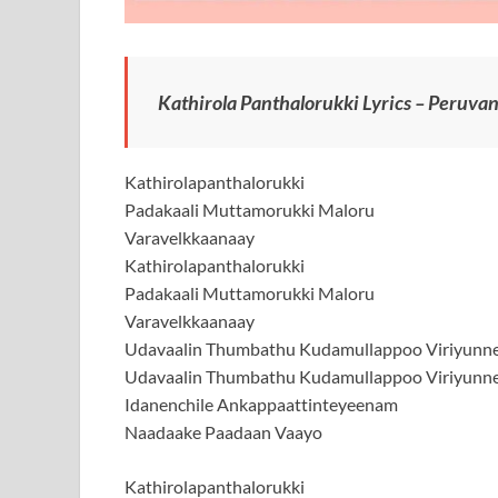
Kathirola Panthalorukki Lyrics – Peruv
Kathirolapanthalorukki
Padakaali Muttamorukki Maloru
Varavelkkaanaay
Kathirolapanthalorukki
Padakaali Muttamorukki Maloru
Varavelkkaanaay
Udavaalin Thumbathu Kudamullappoo Viriyunn
Udavaalin Thumbathu Kudamullappoo Viriyunn
Idanenchile Ankappaattinteyeenam
Naadaake Paadaan Vaayo
Kathirolapanthalorukki