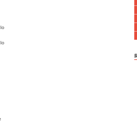
lo
lo
e