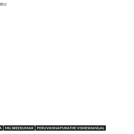
്തോ
A
MG SREEKUMAR
PERUVANNAPURATHE VISHESHANGAL