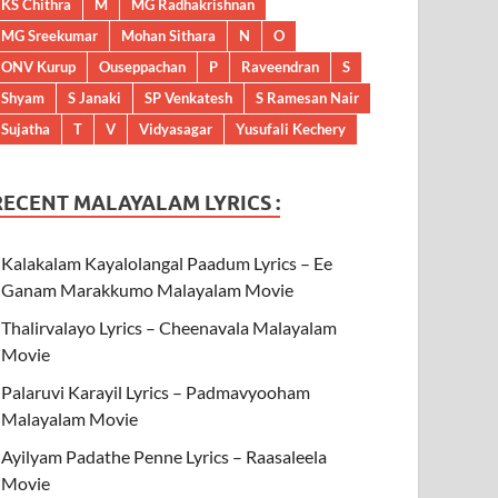
KS Chithra
M
MG Radhakrishnan
MG Sreekumar
Mohan Sithara
N
O
ONV Kurup
Ouseppachan
P
Raveendran
S
Shyam
S Janaki
SP Venkatesh
S Ramesan Nair
Sujatha
T
V
Vidyasagar
Yusufali Kechery
RECENT MALAYALAM LYRICS :
Kalakalam Kayalolangal Paadum Lyrics – Ee
Ganam Marakkumo Malayalam Movie
Thalirvalayo Lyrics – Cheenavala Malayalam
Movie
Palaruvi Karayil Lyrics – Padmavyooham
Malayalam Movie
Ayilyam Padathe Penne Lyrics – Raasaleela
Movie