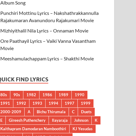
Album Song
Punchiri Mottinu Lyrics – Nakshathrakkannulla
Rajakumaran Avanundoru Rajakumari Movie
Mizhiyithalil Nila Lyrics – Onnaman Movie
Ore Paathayil Lyrics – Vaiki Vanna Vasantham
Movie
Meeshamulachappam Lyrics – Shakthi Movie
QUICK FIND LYRICS
80s
90s
1982
1986
1989
1990
1991
1992
1993
1994
1997
1999
2000-2009
A
Bichu Thirumala
C
Duets
E
Gireesh Puthenchery
Ilayaraja
Johnson
K
Kaithapram Damodaran Namboothiri
KJ Yesudas