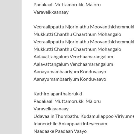
Padakaali Muttamorukki Maloru
Varavelkkaanaay
Veeraalippattu Njorinjathu Moovanthichemmuki
Mukkutti Chanthu Chaarthum Mohangalo
Veeraalippattu Njorinjathu Moovanthichemmuki
Mukkutti Chanthu Chaarthum Mohangalo
Aalavattangalum Venchaamarangalum
Aalavattangalum Venchaamarangalum
Aanayumambaariyum Konduvaayo
Aanayumambaariyum Konduvaayo
Kathirolapanthalorukki
Padakaali Muttamorukki Maloru
Varavelkkaanaay
Udavaalin Thumbathu Kudamullappoo Viriyunn
Idanenchile Ankappaattinteyeenam
Naadaake Paadaan Vaayo