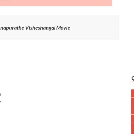
annapurathe Visheshangal Movie
e
e