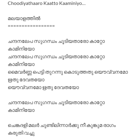
Choodiyathaaro Kaatto Kaaminiyo…
മലയാളത്തില്‍
=================
ചന്ദനലേപ സുഗന്ധം ചൂടിയതാരോ കാറ്റോ
കാമിനിയോ
ചന്ദനലേപ സുഗന്ധം ചൂടിയതാരോ കാറ്റോ
കാമിനിയോ
മൈവര്‍ണ്ണ പെട്ടി തുറന്നു കൊടുത്തതു യൌവ്വനമോ
ഋതു ദേവതയോ
യൌവ്വനമോ ഋതു ദേവതയോ
ചന്ദനലേപ സുഗന്ധം ചൂടിയതാരോ കാറ്റോ
കാമിനിയോ
ചെങ്കദളി മലര്‍ ചുണ്ടിലിന്നാര്‍ക്കു നീ കുങ്കുമ രാഗം
കരുതി വച്ചു