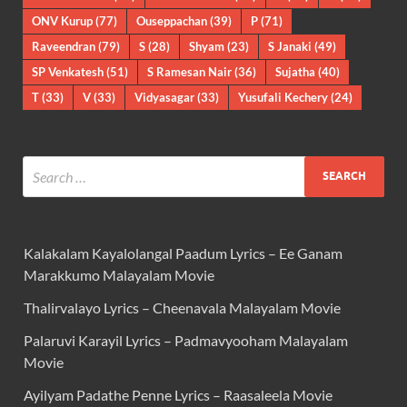
ONV Kurup
(77)
Ouseppachan
(39)
P
(71)
Raveendran
(79)
S
(28)
Shyam
(23)
S Janaki
(49)
SP Venkatesh
(51)
S Ramesan Nair
(36)
Sujatha
(40)
T
(33)
V
(33)
Vidyasagar
(33)
Yusufali Kechery
(24)
Kalakalam Kayalolangal Paadum Lyrics – Ee Ganam
Marakkumo Malayalam Movie
Thalirvalayo Lyrics – Cheenavala Malayalam Movie
Palaruvi Karayil Lyrics – Padmavyooham Malayalam
Movie
Ayilyam Padathe Penne Lyrics – Raasaleela Movie