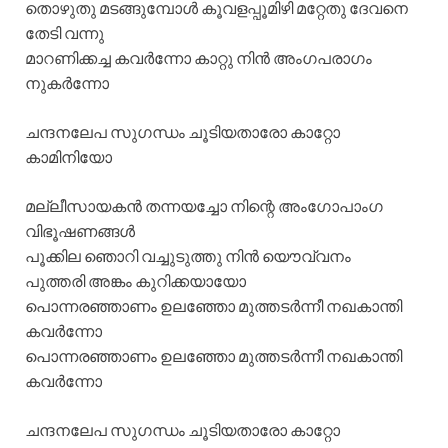
തൊഴുതു മടങ്ങുമ്പോള്‍ കൂവളപ്പൂമിഴി മറ്റേതു ദേവനെ
തേടി വന്നു
മാറണിക്കച്ച കവര്‍ന്നോ കാറ്റു നിന്‍ അംഗപരാഗം
നുകര്‍ന്നോ
ചന്ദനലേപ സുഗന്ധം ചൂടിയതാരോ കാറ്റോ
കാമിനിയോ
മല്ലീസായകന്‍ തന്നയച്ചോ നിന്റെ അംഗോപാംഗ
വിഭൂഷണങ്ങള്‍
പൂക്കില ഞൊറി വച്ചുടുത്തു നിന്‍ യൌവ്വനം
പുത്തരി അങ്കം കുറിക്കയായോ
പൊന്നരഞ്ഞാണം ഉലഞ്ഞോ മുത്തടര്‍ന്നീ നഖകാന്തി
കവര്‍ന്നോ
പൊന്നരഞ്ഞാണം ഉലഞ്ഞോ മുത്തടര്‍ന്നീ നഖകാന്തി
കവര്‍ന്നോ
ചന്ദനലേപ സുഗന്ധം ചൂടിയതാരോ കാറ്റോ