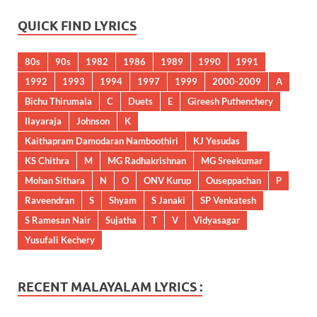
QUICK FIND LYRICS
80s
90s
1982
1986
1989
1990
1991
1992
1993
1994
1997
1999
2000-2009
A
Bichu Thirumala
C
Duets
E
Gireesh Puthenchery
Ilayaraja
Johnson
K
Kaithapram Damodaran Namboothiri
KJ Yesudas
KS Chithra
M
MG Radhakrishnan
MG Sreekumar
Mohan Sithara
N
O
ONV Kurup
Ouseppachan
P
Raveendran
S
Shyam
S Janaki
SP Venkatesh
S Ramesan Nair
Sujatha
T
V
Vidyasagar
Yusufali Kechery
RECENT MALAYALAM LYRICS :