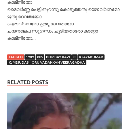
കാമിനിയോ
മൈവര്‍ണ്ണ പെട്ടി തുറന്നു കൊടുത്തതു യൌവ്വനമോ
ഋതു ദേവതയോ
യൌവ്വനമോ ഋതു ദേവതയോ
ചന്ദനലേപ സുഗന്ധം ചൂടിയതാരോ കാറ്റോ
കാമിനിയോ…
TAGGED
1989
80S
BOMBAY RAVI
C
K JAYAKUMAR
KJ YESUDAS
ORU VADAKKAN VEERAGADHA
RELATED POSTS