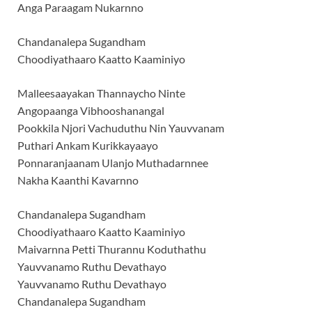
Anga Paraagam Nukarnno
Chandanalepa Sugandham
Choodiyathaaro Kaatto Kaaminiyo
Malleesaayakan Thannaycho Ninte
Angopaanga Vibhooshanangal
Pookkila Njori Vachuduthu Nin Yauvvanam
Puthari Ankam Kurikkayaayo
Ponnaranjaanam Ulanjo Muthadarnnee
Nakha Kaanthi Kavarnno
Chandanalepa Sugandham
Choodiyathaaro Kaatto Kaaminiyo
Maivarnna Petti Thurannu Koduthathu
Yauvvanamo Ruthu Devathayo
Yauvvanamo Ruthu Devathayo
Chandanalepa Sugandham