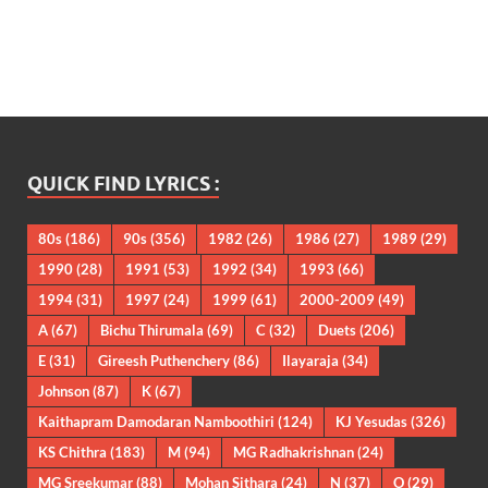
QUICK FIND LYRICS :
80s
(186)
90s
(356)
1982
(26)
1986
(27)
1989
(29)
1990
(28)
1991
(53)
1992
(34)
1993
(66)
1994
(31)
1997
(24)
1999
(61)
2000-2009
(49)
A
(67)
Bichu Thirumala
(69)
C
(32)
Duets
(206)
E
(31)
Gireesh Puthenchery
(86)
Ilayaraja
(34)
Johnson
(87)
K
(67)
Kaithapram Damodaran Namboothiri
(124)
KJ Yesudas
(326)
KS Chithra
(183)
M
(94)
MG Radhakrishnan
(24)
MG Sreekumar
(88)
Mohan Sithara
(24)
N
(37)
O
(29)