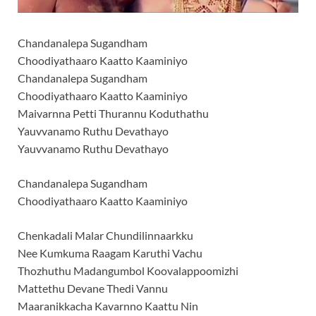
Chandanalepa Sugandham
Choodiyathaaro Kaatto Kaaminiyo
Chandanalepa Sugandham
Choodiyathaaro Kaatto Kaaminiyo
Maivarnna Petti Thurannu Koduthathu
Yauvvanamo Ruthu Devathayo
Yauvvanamo Ruthu Devathayo
Chandanalepa Sugandham
Choodiyathaaro Kaatto Kaaminiyo
Chenkadali Malar Chundilinnaarkku
Nee Kumkuma Raagam Karuthi Vachu
Thozhuthu Madangumbol Koovalappoomizhi
Mattethu Devane Thedi Vannu
Maaranikkacha Kavarnno Kaattu Nin