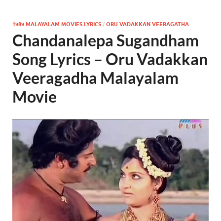
1989 MALAYALAM MOVIES LYRICS
/
ORU VADAKKAN VEERAGATHA
Chandanalepa Sugandham
Song Lyrics – Oru Vadakkan
Veeragadha Malayalam
Movie