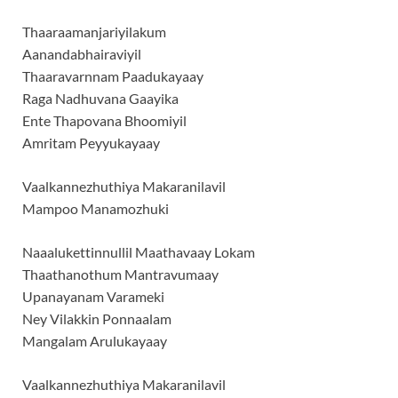
Thaaraamanjariyilakum
Aanandabhairaviyil
Thaaravarnnam Paadukayaay
Raga Nadhuvana Gaayika
Ente Thapovana Bhoomiyil
Amritam Peyyukayaay
Vaalkannezhuthiya Makaranilavil
Mampoo Manamozhuki
Naaalukettinnullil Maathavaay Lokam
Thaathanothum Mantravumaay
Upanayanam Varameki
Ney Vilakkin Ponnaalam
Mangalam Arulukayaay
Vaalkannezhuthiya Makaranilavil