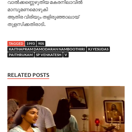
വാൽക്കണ്ണെഴുതിയ മകരനിലാവില്‍
മാമ്പൂമണമൊഴുകി
ആതിര വിരിയും തളിരൂഞ്ഞാലായ്
തുളസിക്കതിരാടി..
TAGGED
1993
90S
KAITHAPRAM DAMODARAN NAMBOOTHIRI
KJ YESUDAS
PAITHRUKAM
SP VENKATESH
V
RELATED POSTS