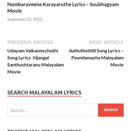
Nombaraveene Karayaruthe Lyrics – Soubhagyam
Movie
September 22, 2022
PREVIOUS ARTICLE
NEXT ARTICLE
Udayam Valkannezhuthi
Aattuthottilil Song Lyrics –
Song Lyrics -Njangal
Poonilamazha Malayalam
Santhushtaranu Malayalam
Movie
Movie
SEARCH MALAYALAM LYRICS