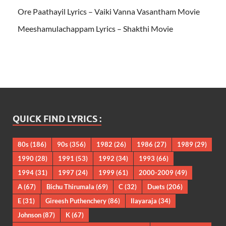
Ore Paathayil Lyrics – Vaiki Vanna Vasantham Movie
Meeshamulachappam Lyrics – Shakthi Movie
QUICK FIND LYRICS :
80s
(186)
90s
(356)
1982
(26)
1986
(27)
1989
(29)
1990
(28)
1991
(53)
1992
(34)
1993
(66)
1994
(31)
1997
(24)
1999
(61)
2000-2009
(49)
A
(67)
Bichu Thirumala
(69)
C
(32)
Duets
(206)
E
(31)
Gireesh Puthenchery
(86)
Ilayaraja
(34)
Johnson
(87)
K
(67)