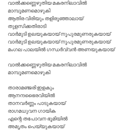
വാൽക്കണ്ണെഴുതിയ മകരനിലാവില്‍
മാമ്പൂമണമൊഴുകി
ആതിര വിരിയും തളിരൂഞ്ഞാലായ്
തുളസിക്കതിരാടി
വാര്‍മുടി ഉലയുകയായ് നൂപുരമുണരുകയായ്
വാര്‍മുടി ഉലയുകയായ് നൂപുരമുണരുകയായ്
മംഗല പാലയില്‍ ഗന്ധര്‍വ്വന്‍ അണയുകയായ്
വാല്‍ക്കണ്ണെഴുതിയ മകരനിലാവില്‍
മാമ്പൂമണമൊഴുകി
താരാമഞ്ജരി ഇളകും
ആനന്ദഭൈരവിയില്‍
താനവര്‍ണ്ണം പാടുകയായ്
രാഗമധുവന ഗായിക
എന്റെ തപോവന ഭൂമിയില്‍
അമൃതം പെയ്യുകയായ്