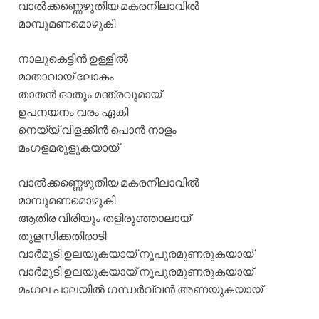
വാല്‍ക്കണ്ണെഴുതിയ മകരനിലാവില്‍
മാമ്പൂമണമൊഴുകി
നാലുകെട്ടിന്‍ ഉള്ളില്‍
മാതാവായ് ലോകം
താതന്‍ ഓതും മന്ത്രവുമായ്
ഉപനയനം വരം ഏകി
നെയ്യ് വിളക്കിന്‍ പൊന്‍ നാളം
മംഗളമരുളുകയായ്
വാൽക്കണ്ണെഴുതിയ മകരനിലാവില്‍
മാമ്പൂമണമൊഴുകി
ആതിര വിരിയും തളിരൂഞ്ഞാലായ്
തുളസിക്കതിരാടി
വാര്‍മുടി ഉലയുകയായ് നൂപുരമുണരുകയായ്
വാര്‍മുടി ഉലയുകയായ് നൂപുരമുണരുകയായ്
മംഗല പാലയില്‍ ഗന്ധര്‍വ്വന്‍ അണയുകയായ്