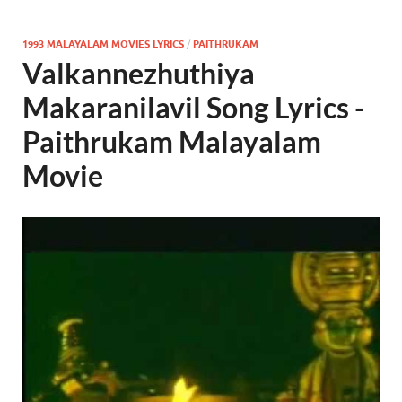
1993 MALAYALAM MOVIES LYRICS
/
PAITHRUKAM
Valkannezhuthiya
Makaranilavil Song Lyrics -
Paithrukam Malayalam
Movie