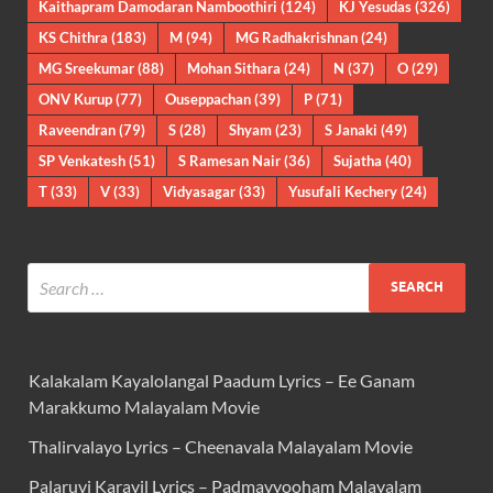
Kaithapram Damodaran Namboothiri
(124)
KJ Yesudas
(326)
KS Chithra
(183)
M
(94)
MG Radhakrishnan
(24)
MG Sreekumar
(88)
Mohan Sithara
(24)
N
(37)
O
(29)
ONV Kurup
(77)
Ouseppachan
(39)
P
(71)
Raveendran
(79)
S
(28)
Shyam
(23)
S Janaki
(49)
SP Venkatesh
(51)
S Ramesan Nair
(36)
Sujatha
(40)
T
(33)
V
(33)
Vidyasagar
(33)
Yusufali Kechery
(24)
Kalakalam Kayalolangal Paadum Lyrics – Ee Ganam
Marakkumo Malayalam Movie
Thalirvalayo Lyrics – Cheenavala Malayalam Movie
Palaruvi Karayil Lyrics – Padmavyooham Malayalam