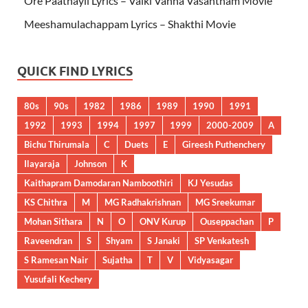
Ore Paathayil Lyrics – Vaiki Vanna Vasantham Movie
Meeshamulachappam Lyrics – Shakthi Movie
QUICK FIND LYRICS
80s
90s
1982
1986
1989
1990
1991
1992
1993
1994
1997
1999
2000-2009
A
Bichu Thirumala
C
Duets
E
Gireesh Puthenchery
Ilayaraja
Johnson
K
Kaithapram Damodaran Namboothiri
KJ Yesudas
KS Chithra
M
MG Radhakrishnan
MG Sreekumar
Mohan Sithara
N
O
ONV Kurup
Ouseppachan
P
Raveendran
S
Shyam
S Janaki
SP Venkatesh
S Ramesan Nair
Sujatha
T
V
Vidyasagar
Yusufali Kechery