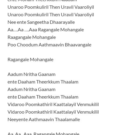
Unaroo Poomkuliril Then Uravil Vaaroliyil
Unaroo Poomkuliril Then Uravil Vaaroliyil
Nee ente Sangeetha Dhaarayalle
Aa….Aa ….Aaa Ragangale Mohangale
Raagangale Mohangale
Poo Choodum Aathmaavin Bhaavangale
Ragangale Mohangale
Aadum Nritha Gaanam
ente Daaham Theerkkum Thaalam
Aadum Nritha Gaanam
ente Daaham Theerkkum Thaalam
Vidaroo Poomkathiril Kaattalayil Venmukilil
Vidaroo Poomkathiril Kaattalayil Venmukilil
Neeyente Aathmaavin Thaalamalle
Aa..Aa ..Aaa..Ragangale Mohangale