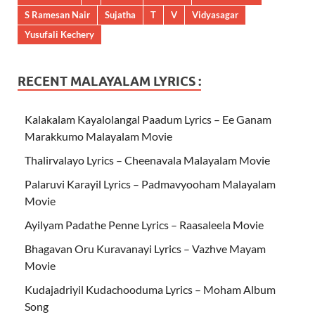
S Ramesan Nair
Sujatha
T
V
Vidyasagar
Yusufali Kechery
RECENT MALAYALAM LYRICS :
Kalakalam Kayalolangal Paadum Lyrics – Ee Ganam
Marakkumo Malayalam Movie
Thalirvalayo Lyrics – Cheenavala Malayalam Movie
Palaruvi Karayil Lyrics – Padmavyooham Malayalam
Movie
Ayilyam Padathe Penne Lyrics – Raasaleela Movie
Bhagavan Oru Kuravanayi Lyrics – Vazhve Mayam
Movie
Kudajadriyil Kudachooduma Lyrics – Moham Album
Song