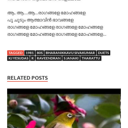
ആ.. ആ….ആ…രാഗങ്ങളേ മോഹങ്ങളേ
പൂ ചൂടും ആത്മാവിന്‍ ഭാവങ്ങളേ
രാഗങ്ങളേ മോഹങ്ങളേ രാഗങ്ങളേ മോഹങ്ങളേ
രാഗങ്ങളേ മോഹങ്ങളേ രാഗങ്ങളേ മോഹങ്ങളേ…
TAGGED
1981
80S
BHARANIKKAVU SIVAKUMAR
DUETS
KJ YESUDAS
R
RAVEENDRAN
S JANAKI
THARATTU
RELATED POSTS