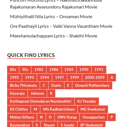
Rajakumaran Avanundoru Rajakumari Movie
Mizhiyithalil Nila Lyrics – Onnaman Movie
Ore Paathayil Lyrics – Vaiki Vanna Vasantham Movie
Meeshamulachappam Lyrics – Shakthi Movie
QUICK FIND LYRICS
80s
90s
1982
1986
1989
1990
1991
1992
1993
1994
1997
1999
2000-2009
A
Bichu Thirumala
C
Duets
E
Gireesh Puthenchery
Ilayaraja
Johnson
K
Kaithapram Damodaran Namboothiri
KJ Yesudas
KS Chithra
M
MG Radhakrishnan
MG Sreekumar
Mohan Sithara
N
O
ONV Kurup
Ouseppachan
P
Raveendran
S
Shyam
S Janaki
SP Venkatesh