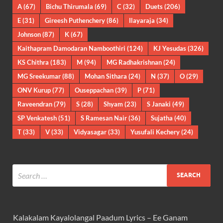
A
(67)
Bichu Thirumala
(69)
C
(32)
Duets
(206)
E
(31)
Gireesh Puthenchery
(86)
Ilayaraja
(34)
Johnson
(87)
K
(67)
Kaithapram Damodaran Namboothiri
(124)
KJ Yesudas
(326)
KS Chithra
(183)
M
(94)
MG Radhakrishnan
(24)
MG Sreekumar
(88)
Mohan Sithara
(24)
N
(37)
O
(29)
ONV Kurup
(77)
Ouseppachan
(39)
P
(71)
Raveendran
(79)
S
(28)
Shyam
(23)
S Janaki
(49)
SP Venkatesh
(51)
S Ramesan Nair
(36)
Sujatha
(40)
T
(33)
V
(33)
Vidyasagar
(33)
Yusufali Kechery
(24)
Kalakalam Kayalolangal Paadum Lyrics – Ee Ganam