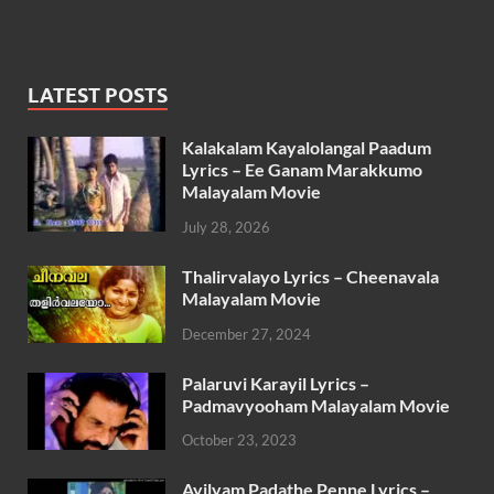
LATEST POSTS
Kalakalam Kayalolangal Paadum
Lyrics – Ee Ganam Marakkumo
Malayalam Movie
July 28, 2026
Thalirvalayo Lyrics – Cheenavala
Malayalam Movie
December 27, 2024
Palaruvi Karayil Lyrics –
Padmavyooham Malayalam Movie
October 23, 2023
Ayilyam Padathe Penne Lyrics –