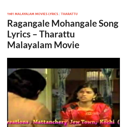
1981 MALAYALAM MOVIES LYRICS
/
THARATTU
Ragangale Mohangale Song
Lyrics – Tharattu
Malayalam Movie