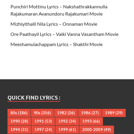
Punchiri Mottinu Lyrics – Nakshathrakkannulla
Rajakumaran Avanundoru Rajakumari Movie
Mizhiyithalil Nila Lyrics – Onnaman Movie
Ore Paathayil Lyrics – Vaiki Vanna Vasantham Movie
Meeshamulachappam Lyrics – Shakthi Movie
QUICK FIND LYRICS :
80s
(186)
90s
(356)
1982
(26)
1986
(27)
1989
(29)
1990
(28)
1991
(53)
1992
(34)
1993
(66)
1994
(31)
1997
(24)
1999
(61)
2000-2009
(49)