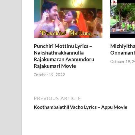
Punchiri Mottinu Lyrics –
Mizhiyithal
Nakshathrakkannulla
Onnaman 
Rajakumaran Avanundoru
October 19, 
Rajakumari Movie
October 19, 2022
PREVIOUS ARTICLE
Koothambalathil Vacho Lyrics – Appu Movie