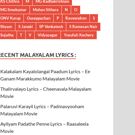
KS Chithra
M
MG Radhakrishnan
MG Sreekumar
Mohan Sithara
N
O
ONV Kurup
Ouseppachan
P
Raveendran
S
Shyam
S Janaki
SP Venkatesh
S Ramesan Nair
Sujatha
T
V
Vidyasagar
Yusufali Kechery
RECENT MALAYALAM LYRICS :
Kalakalam Kayalolangal Paadum Lyrics – Ee
Ganam Marakkumo Malayalam Movie
Thalirvalayo Lyrics – Cheenavala Malayalam
Movie
Palaruvi Karayil Lyrics – Padmavyooham
Malayalam Movie
Ayilyam Padathe Penne Lyrics – Raasaleela
Movie