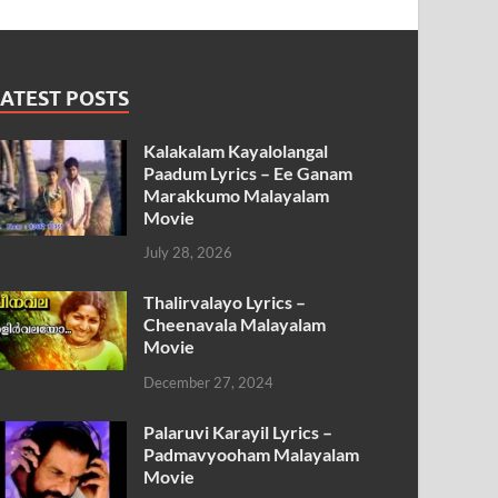
ATEST POSTS
Kalakalam Kayalolangal
Paadum Lyrics – Ee Ganam
Marakkumo Malayalam
Movie
July 28, 2026
Thalirvalayo Lyrics –
Cheenavala Malayalam
Movie
December 27, 2024
Palaruvi Karayil Lyrics –
Padmavyooham Malayalam
Movie