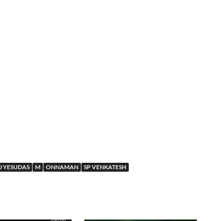
J YESUDAS
M
ONNAMAN
SP VENKATESH