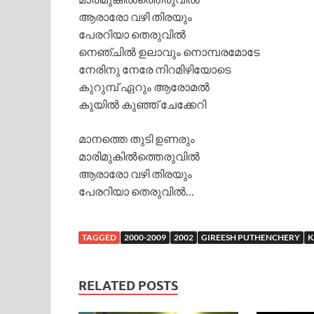
ആരാരോ വഴി തിരയും
പേരറിയാ തെരുവില്‍
നെഞ്ചില്‍ ഉലാവും നൊമ്പരമോടേ
നേരിനു നേരേ നിറമിഴിയോടെ
കുറുമ്പ് ഏറും ആരോമല്‍
കുയില്‍ കുഞ്ഞ് ചേക്കേറി
മാനത്തെ തുടി ഉണരും
മാരിമുകില്‍ത്തെരുവില്‍
ആരാരോ വഴി തിരയും
പേരറിയാ തെരുവില്‍…
TAGGED
2000-2009
2002
GIREESH PUTHENCHERY
K
RELATED POSTS