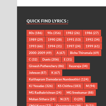
QUICK FIND LYRICS :
80s
(186)
90s
(356)
1982
(26)
1986
(27)
1989
(29)
1990
(28)
1991
(53)
1992
(34)
1993
(66)
1994
(31)
1997
(24)
1999
(61)
2000-2009
(49)
A
(67)
Bichu Thirumala
(69)
C
(32)
Duets
(206)
E
(31)
Gireesh Puthenchery
(86)
Ilayaraja
(34)
Johnson
(87)
K
(67)
Kaithapram Damodaran Namboothiri
(124)
KJ Yesudas
(326)
KS Chithra
(183)
M
(94)
MG Radhakrishnan
(24)
MG Sreekumar
(88)
Mohan Sithara
(24)
N
(37)
O
(29)
ONV Kurup
(77)
Ouseppachan
(39)
P
(71)