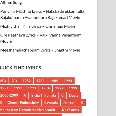
Album Song
Punchiri Mottinu Lyrics – Nakshathrakkannulla
Rajakumaran Avanundoru Rajakumari Movie
Mizhiyithalil Nila Lyrics – Onnaman Movie
Ore Paathayil Lyrics – Vaiki Vanna Vasantham
Movie
Meeshamulachappam Lyrics – Shakthi Movie
QUICK FIND LYRICS
80s
90s
1982
1986
1989
1990
1991
1992
1993
1994
1997
1999
2000-2009
A
Bichu Thirumala
C
Duets
E
Gireesh Puthenchery
Ilayaraja
Johnson
K
Kaithapram Damodaran Namboothiri
KJ Yesudas