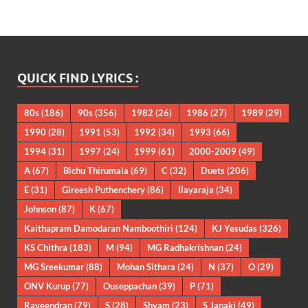
QUICK FIND LYRICS :
80s
(186)
90s
(356)
1982
(26)
1986
(27)
1989
(29)
1990
(28)
1991
(53)
1992
(34)
1993
(66)
1994
(31)
1997
(24)
1999
(61)
2000-2009
(49)
A
(67)
Bichu Thirumala
(69)
C
(32)
Duets
(206)
E
(31)
Gireesh Puthenchery
(86)
Ilayaraja
(34)
Johnson
(87)
K
(67)
Kaithapram Damodaran Namboothiri
(124)
KJ Yesudas
(326)
KS Chithra
(183)
M
(94)
MG Radhakrishnan
(24)
MG Sreekumar
(88)
Mohan Sithara
(24)
N
(37)
O
(29)
ONV Kurup
(77)
Ouseppachan
(39)
P
(71)
Raveendran
(79)
S
(28)
Shyam
(23)
S Janaki
(49)