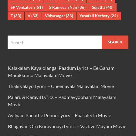
SP Venkatesh
(51)
S Ramesan Nair
(36)
Sujatha
(40)
T
(33)
V
(33)
Vidyasagar
(33)
Yusufali Kechery
(24)
Kalakalam Kayalolangal Paadum Lyrics – Ee Ganam
Marakkumo Malayalam Movie
Thalirvalayo Lyrics – Cheenavala Malayalam Movie
Palaruvi Karayil Lyrics – Padmavyooham Malayalam
Movie
Ayilyam Padathe Penne Lyrics – Raasaleela Movie
Bhagavan Oru Kuravanayi Lyrics – Vazhve Mayam Movie