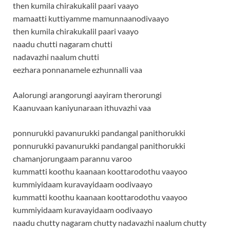
then kumila chirakukalil paari vaayo
mamaatti kuttiyamme mamunnaanodivaayo
then kumila chirakukalil paari vaayo
naadu chutti nagaram chutti
nadavazhi naalum chutti
eezhara ponnanamele ezhunnalli vaa
Aalorungi arangorungi aayiram therorungi
Kaanuvaan kaniyunaraan ithuvazhi vaa
ponnurukki pavanurukki pandangal panithorukki
ponnurukki pavanurukki pandangal panithorukki
chamanjorungaam parannu varoo
kummatti koothu kaanaan koottarodothu vaayoo
kummiyidaam kuravayidaam oodivaayo
kummatti koothu kaanaan koottarodothu vaayoo
kummiyidaam kuravayidaam oodivaayo
naadu chutty nagaram chutty nadavazhi naalum chutty