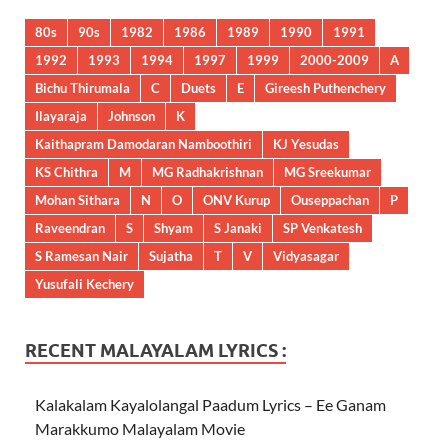
80s
90s
1982
1986
1989
1990
1991
1992
1993
1994
1997
1999
2000-2009
A
Bichu Thirumala
C
Duets
E
Gireesh Puthenchery
Ilayaraja
Johnson
K
Kaithapram Damodaran Namboothiri
KJ Yesudas
KS Chithra
M
MG Radhakrishnan
MG Sreekumar
Mohan Sithara
N
O
ONV Kurup
Ouseppachan
P
Raveendran
S
Shyam
S Janaki
SP Venkatesh
S Ramesan Nair
Sujatha
T
V
Vidyasagar
Yusufali Kechery
RECENT MALAYALAM LYRICS :
Kalakalam Kayalolangal Paadum Lyrics – Ee Ganam
Marakkumo Malayalam Movie